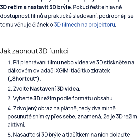
3D režim a nastavit 3D brýle
. Pokud řešíte hlavně
dostupnost filmů a praktické sledování, podrobněji se
tomu věnuje článek o
3D filmech na projektoru
.
Jak zapnout 3D funkci
Při přehrávání filmu nebo videa ve 3D stiskněte na
dálkovém ovladači XGIMI tlačítko zkratek
(„Shortcut“)
.
Zvolte
Nastavení 3D videa
.
Vyberte
3D režim
podle formátu obsahu.
Zdvojený obraz na plátně, tedy dva mírně
posunuté snímky přes sebe, znamená, že je 3D režim
aktivní.
Nasaďte si 3D brýle a tlačítkem na nich dolaďte