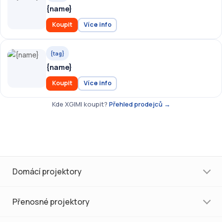
{name}
Koupit
Více info
{tag}
{name}
Koupit
Více info
Kde XGIMI koupit?
Přehled prodejců →
Domácí projektory
Přenosné projektory