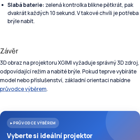
Slabá baterie:
zelená kontrolka blikne pětkrát, pak
dvakrát každých 10 sekund. V takové chvíli je potřeba
brýle nabít.
Závěr
3D obraz na projektoru XGIMI vyžaduje správný 3D zdroj,
odpovídající režim a nabité brýle. Pokud teprve vybíráte
model nebo příslušenství, základní orientaci nabídne
průvodce výběrem
.
▸ PRŮVODCE VÝBĚREM
Vyberte si ideální projektor