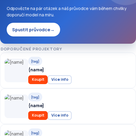
Odpovězte na pár otázek a náš průvodce vám během chvilky
doporučí model na míru.
Spustit průvodce
→
DOPORUČENÉ PROJEKTORY
{tag}
{name}
Koupit
Více info
{tag}
{name}
Koupit
Více info
{tag}