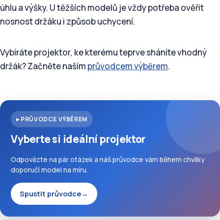
úhlu a výšky. U těžších modelů je vždy potřeba ověřit
nosnost držáku i způsob uchycení.
Vybíráte projektor, ke kterému teprve sháníte vhodný
držák? Začněte naším
průvodcem výběrem
.
▸ PRŮVODCE VÝBĚREM
Vyberte si ideální projektor
Odpovězte na pár otázek a náš průvodce vám během chvilky
doporučí model na míru.
Spustit průvodce
→