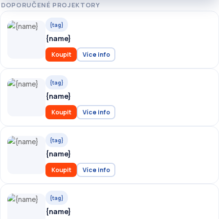
DOPORUČENÉ PROJEKTORY
{tag}
{name}
Koupit
Více info
{tag}
{name}
Koupit
Více info
{tag}
{name}
Koupit
Více info
{tag}
{name}