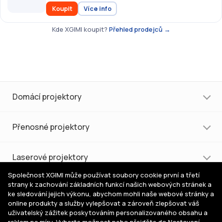
Koupit
Více info
Kde XGIMI koupit?
Přehled prodejců →
Domácí projektory
Přenosné projektory
Laserové projektory
Společnost XGIMI může používat soubory cookie první a třetí
strany k zachování základních funkcí našich webových stránek a
Nákup a podpora
ke sledování jejich výkonu, abychom mohli naše webové stránky a
online produkty a služby vylepšovat a zároveň zlepšovat váš
uživatelský zážitek poskytováním personalizovaného obsahu a
Pomoc s výběrem