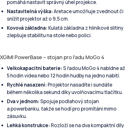
pomáhá nastavit správný úhel projekce.
Nastavitelná výška:
Aretace umožňuje zvednout či
snížit projektor až o 9,5 cm.
Kovová základna:
Kulatá základna z hliníkové slitiny
zlepšuje stabilitu na stole nebo polici.
XGIMI PowerBase – stojan pro řadu MoGo 4
Velkokapacitní baterie:
S řadou MoGo 4 nabídne až
5 hodin videa nebo 12 hodin hudby na jedno nabití.
Rychlé nasazení:
Projektor nasadíte i sundáte
během několika sekund díky uvolňovacímu tlačítku.
Dva v jednom:
Spojuje podlahový stojan
a powerbanku, takže se hodí pro promítání mimo
zásuvku.
Lehká konstrukce:
Rozloží se na dva kompaktní díly