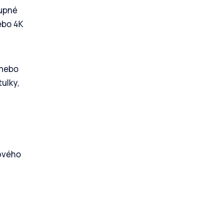
tupné
nebo 4K
 nebo
tulky,
tového