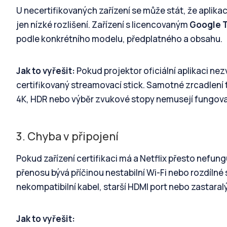
U necertifikovaných zařízení se může stát, že aplika
jen nízké rozlišení. Zařízení s licencovaným
Google 
podle konkrétního modelu, předplatného a obsahu.
Jak to vyřešit:
Pokud projektor oficiální aplikaci ne
certifikovaný streamovací stick. Samotné zrcadlení t
4K, HDR nebo výběr zvukové stopy nemusejí fungovat s
3. Chyba v připojení
Pokud zařízení certifikaci má a Netflix přesto nef
přenosu bývá příčinou nestabilní Wi-Fi nebo rozdílné
nekompatibilní kabel, starší HDMI port nebo zastaral
Jak to vyřešit: