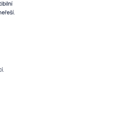
ibilní
eřeší.
í.