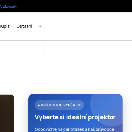
▸ PRŮVODCE VÝBĚREM
Vyberte si ideální projektor
Odpovězte na pár otázek a náš průvodce