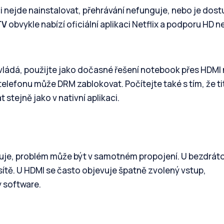
ci nejde nainstalovat, přehrávání nefunguje, nebo je dos
TV
obvykle nabízí oficiální aplikaci Netflix a podporu HD 
zvládá, použijte jako dočasné řešení notebook přes HDMI
elefonu může DRM zablokovat. Počítejte také s tím, že ti
tejně jako v nativní aplikaci.
unguje, problém může být v samotném propojení. U bezdrá
 sítě. U HDMI se často objevuje špatně zvolený vstup,
ý software.