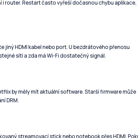
í i router. Restart často vyřeší dočasnou chybu aplikace, 
e jiný HDMI kabel nebo port. U bezdrátového přenosu
 stejné síti a zda má Wi-Fi dostatečný signál.
etflix by měly mít aktuální software. Starší firmware může
ání DRM.
fikovaný streamovací stick nebo notebook přes HDMI. Po