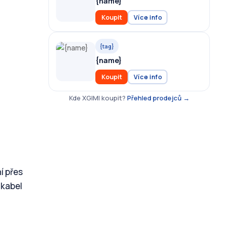
{name}
Koupit
Více info
{tag}
{name}
Koupit
Více info
Kde XGIMI koupit?
Přehled prodejců →
í přes
 kabel