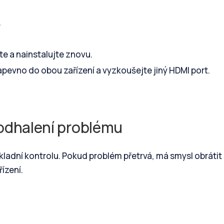
.
jte a nainstalujte znovu.
apevno do obou zařízení a vyzkoušejte jiný HDMI port.
k odhalení problému
kladní kontrolu. Pokud problém přetrvá, má smysl obrátit
ízení.