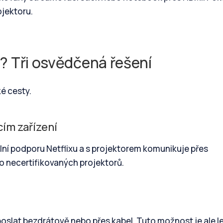
ojektoru.
t? Tři osvědčená řešení
ké cesty.
ím zařízení
lní podporu Netflixu a s projektorem komunikuje přes
o necertifikovaných projektorů.
slat bezdrátově nebo přes kabel. Tuto možnost je ale l