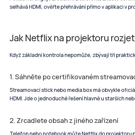
selhává HDMI, ověřte přehrávání přímo v aplikaci v pr
Jak Netflix na projektoru rozje
Když základní kontrola nepomůže, zbývají tři praktic
1. Sáhněte po certifikovaném streamovac
Streamovací stick nebo media box má obvykle oficiá
HDMI. Jde o jednoduché řešení hlavně u starších neb
2. Zrcadlete obsah z jiného zařízení
Telefon nebo notebook může Netflix do projektoru po