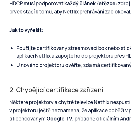
HDCP musí podporovat
každý článek řetězce
: zdro
prvek stačí k tomu, aby Netflix přehrávání zablokov
Jak to vyřešit:
Použijte certifikovaný streamovací box nebo stick
aplikací Netflix a zapojte ho do projektoru přes H
U nového projektoru ověřte, zda má certifikovaný s
2. Chybějící certifikace zařízení
Některé projektory a chytré televize Netflix nespustí
v projektoru ještě neznamená, že aplikace poběží v pl
a licencovaným
Google TV
, případně oficiálním Andr