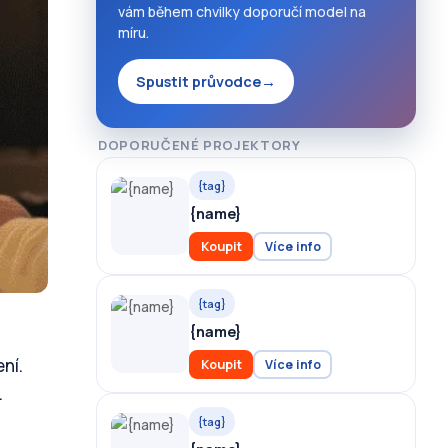
vám během chvilky doporučí model na
míru.
Spustit průvodce
→
DOPORUČENÉ PROJEKTORY
{tag}
{name}
Koupit
Více info
{tag}
{name}
ní.
Koupit
Více info
.
{tag}