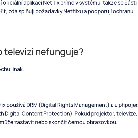
iciální aplikaci Netflix přímo v systému, takže se části
ěřit, zda splňují požadavky Netflixu a podporují ochranu
o televizi nefunguje?
ochu jinak.
flix používá DRM (Digital Rights Management) a u připojen
 Digital Content Protection). Pokud projektor, televize,
e může zastavit nebo skončit černou obrazovkou.