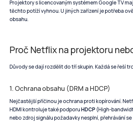
Projektory s licencovaným systémem Google TV mají of
těchto potíží vyhnou. U jiných zařízení je potřeba ov
obsahu.
Proč Netflix na projektoru neb
Důvody se dají rozdělit do tří skupin. Každá se řeší tr
1. Ochrana obsahu (DRM a HDCP)
Nejčastější příčinou je ochrana proti kopírování. Net
HDMI kontroluje také podporu
HDCP
(High-bandwidth
nebo zdroj signálu požadavky nesplní, přehrávání s