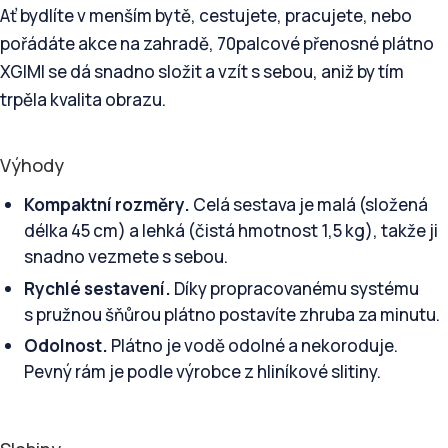
Ať bydlíte v menším bytě, cestujete, pracujete, nebo
pořádáte akce na zahradě, 70palcové přenosné plátno
XGIMI se dá snadno složit a vzít s sebou, aniž by tím
trpěla kvalita obrazu.
Výhody
Kompaktní rozměry.
Celá sestava je malá (složená
délka 45 cm) a lehká (čistá hmotnost 1,5 kg), takže ji
snadno vezmete s sebou.
Rychlé sestavení.
Díky propracovanému systému
s pružnou šňůrou plátno postavíte zhruba za minutu.
Odolnost.
Plátno je vodě odolné a nekoroduje.
Pevný rám je podle výrobce z hliníkové slitiny.