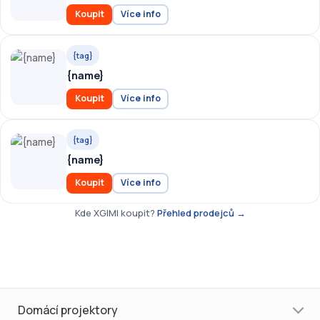
Koupit
Více info
{tag}
{name}
Koupit
Více info
{tag}
{name}
Koupit
Více info
Kde XGIMI koupit?
Přehled prodejců →
Domácí projektory