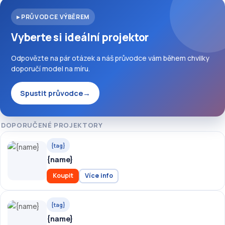
▸ PRŮVODCE VÝBĚREM
Vyberte si ideální projektor
Odpovězte na pár otázek a náš průvodce vám během chvilky
doporučí model na míru.
Spustit průvodce
→
DOPORUČENÉ PROJEKTORY
{tag}
{name}
Koupit
Více info
{tag}
{name}