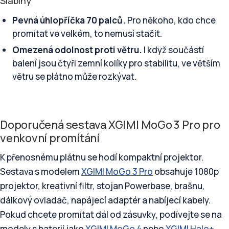
Slabiny
Pevná úhlopříčka 70 palců.
Pro někoho, kdo chce
promítat ve velkém, to nemusí stačit.
Omezená odolnost proti větru.
I když součástí
balení jsou čtyři zemní kolíky pro stabilitu, ve větším
větru se plátno může rozkývat.
Doporučená sestava XGIMI MoGo 3 Pro pro
venkovní promítání
K přenosnému plátnu se hodí kompaktní projektor.
Sestava s modelem
XGIMI MoGo 3 Pro
obsahuje 1080p
projektor, kreativní filtr, stojan Powerbase, brašnu,
dálkový ovladač, napájecí adaptér a nabíjecí kabely.
Pokud chcete promítat dál od zásuvky, podívejte se na
modely s baterií jako
XGIMI MoGo 4
nebo
XGIMI Halo+
.