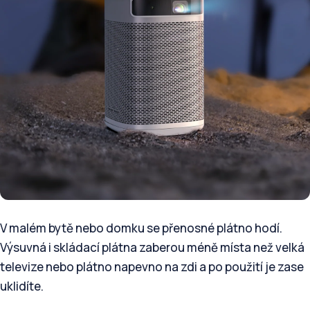
V malém bytě nebo domku se přenosné plátno hodí.
Výsuvná i skládací plátna zaberou méně místa než velká
televize nebo plátno napevno na zdi a po použití je zase
uklidíte.