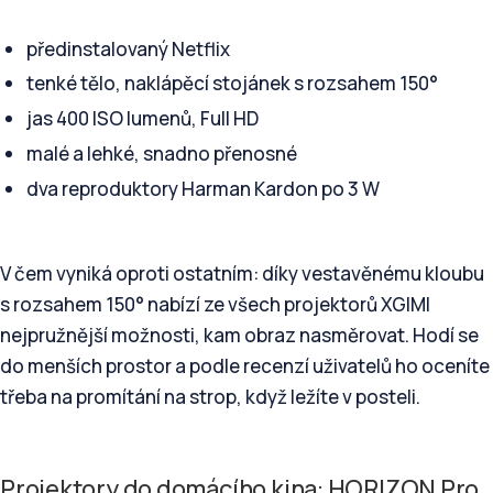
předinstalovaný Netflix
tenké tělo, naklápěcí stojánek s rozsahem 150°
jas 400 ISO lumenů, Full HD
malé a lehké, snadno přenosné
dva reproduktory Harman Kardon po 3 W
V čem vyniká oproti ostatním: díky vestavěnému kloubu
s rozsahem 150° nabízí ze všech projektorů XGIMI
nejpružnější možnosti, kam obraz nasměrovat. Hodí se
do menších prostor a podle recenzí uživatelů ho oceníte
třeba na promítání na strop, když ležíte v posteli.
Projektory do domácího kina: HORIZON Pro