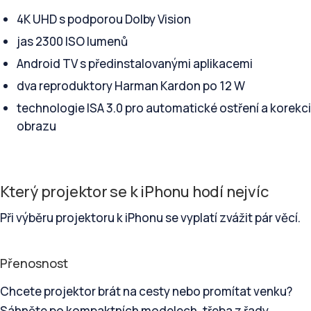
4K UHD s podporou Dolby Vision
jas 2300 ISO lumenů
Android TV s předinstalovanými aplikacemi
dva reproduktory Harman Kardon po 12 W
technologie ISA 3.0 pro automatické ostření a korekci
obrazu
Který projektor se k iPhonu hodí nejvíc
Při výběru projektoru k iPhonu se vyplatí zvážit pár věcí.
Přenosnost
Chcete projektor brát na cesty nebo promítat venku?
Sáhněte po kompaktních modelech, třeba z řady