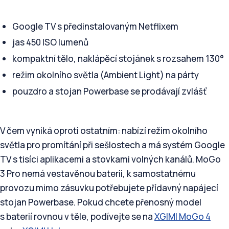
Google TV s předinstalovaným Netflixem
jas 450 ISO lumenů
kompaktní tělo, naklápěcí stojánek s rozsahem 130°
režim okolního světla (Ambient Light) na párty
pouzdro a stojan Powerbase se prodávají zvlášť
V čem vyniká oproti ostatním: nabízí režim okolního
světla pro promítání při sešlostech a má systém Google
TV s tisíci aplikacemi a stovkami volných kanálů. MoGo
3 Pro nemá vestavěnou baterii, k samostatnému
provozu mimo zásuvku potřebujete přídavný napájecí
stojan Powerbase. Pokud chcete přenosný model
s baterií rovnou v těle, podívejte se na
XGIMI MoGo 4