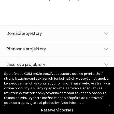
Domácí projektory
Přenosné projektory
Laserové projektory
Společnost XGIMI může používat soubory cookie první a třetí
strany k zachování základních funkcí našich webových stránek a
Nákup a podpora
ke sledování jejich výkonu, abychom mohli naše webové stránky a
online produkty a služby vylepšovat a zároveň zlepšovat váš
uživatelský zážitek poskytováním personalizovaného obsahu a
Pomoc s výběrem
reklam na míru. Vyberte možnost nebo přejděte do Nastavení
cookies a spravujte své předvolby.
Více informací
Nastavení cookies
Kde