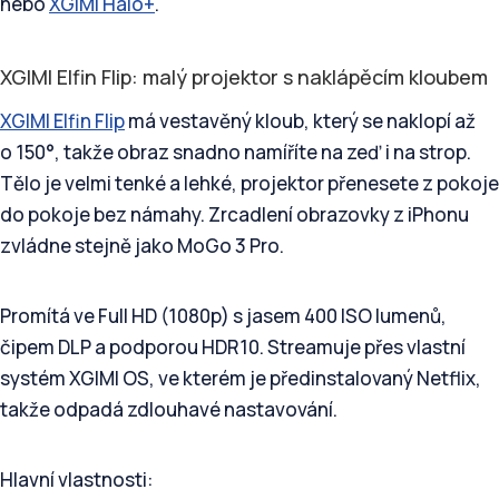
nebo
XGIMI Halo+
.
XGIMI Elfin Flip: malý projektor s naklápěcím kloubem
XGIMI Elfin Flip
má vestavěný kloub, který se naklopí až
o 150°, takže obraz snadno namíříte na zeď i na strop.
Tělo je velmi tenké a lehké, projektor přenesete z pokoje
do pokoje bez námahy. Zrcadlení obrazovky z iPhonu
zvládne stejně jako MoGo 3 Pro.
Promítá ve Full HD (1080p) s jasem 400 ISO lumenů,
čipem DLP a podporou HDR10. Streamuje přes vlastní
systém XGIMI OS, ve kterém je předinstalovaný Netflix,
takže odpadá zdlouhavé nastavování.
Hlavní vlastnosti: