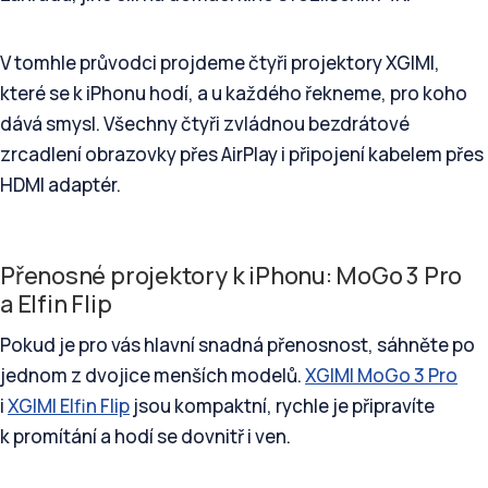
V tomhle průvodci projdeme čtyři projektory XGIMI,
které se k iPhonu hodí, a u každého řekneme, pro koho
dává smysl. Všechny čtyři zvládnou bezdrátové
zrcadlení obrazovky přes AirPlay i připojení kabelem přes
HDMI adaptér.
Přenosné projektory k iPhonu: MoGo 3 Pro
a Elfin Flip
Pokud je pro vás hlavní snadná přenosnost, sáhněte po
jednom z dvojice menších modelů.
XGIMI MoGo 3 Pro
i
XGIMI Elfin Flip
jsou kompaktní, rychle je připravíte
k promítání a hodí se dovnitř i ven.