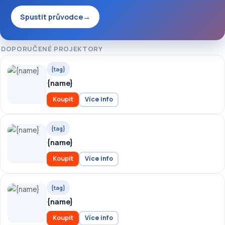
Spustit průvodce
→
DOPORUČENÉ PROJEKTORY
{tag}
{name}
Koupit
Více info
{tag}
{name}
Koupit
Více info
{tag}
{name}
Koupit
Více info