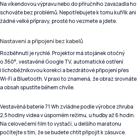
Na víkendovou výpravu nebo do příručního zavazadla ho
schováte bez problémů. Nepotřebujete k tomu kufřík ani
žádné velké přípravy, prostě ho vezmete a jdete.
Nastavení a připojení bez kabelů
Rozběhnutí je rychlé. Projektor má stojánek otočný
o 360°, vestavěné Google TV, automatické ostření
i lichoběžníkovou korekci a bezdrátové připojení přes
Wi-Fi a Bluetooth. V praxi to znamená, že obraz srovnáte
a obsah spustíte během chvíle.
Vestavěná baterie 71 Wh zvládne podle výrobce zhruba
2,5 hodiny videa v úsporném režimu, u hudby až 6 hodin.
Na celovečerní film to vystačí, u delšího maratonu
počítejte s tím, že se budete chtít připojit k zásuvce.