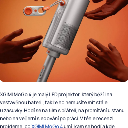
XGIMI MoGo 4 je malý LED projektor, který běží i na
vestavěnou baterii, takže ho nemusíte mít stále
u zásuvky. Hodí se na film s přáteli, na promítání u stanu
nebo na večerní sledování po práci. V téhle recenzi
projdeme, co
XGIMI MoGo 4
umí, kam se hodí a kde