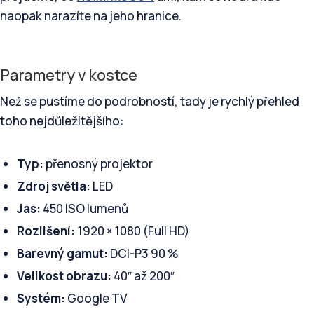
naopak narazíte na jeho hranice.
Parametry v kostce
Než se pustíme do podrobností, tady je rychlý přehled
toho nejdůležitějšího:
Typ:
přenosný projektor
Zdroj světla:
LED
Jas:
450 ISO lumenů
Rozlišení:
1920 × 1080 (Full HD)
Barevný gamut:
DCI-P3 90 %
Velikost obrazu:
40″ až 200″
Systém:
Google TV