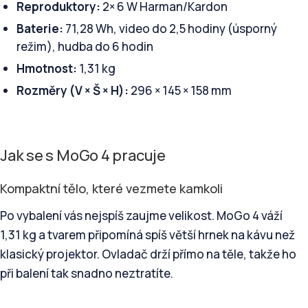
Reproduktory:
2× 6 W Harman/Kardon
Baterie:
71,28 Wh, video do 2,5 hodiny (úsporný
režim), hudba do 6 hodin
Hmotnost:
1,31 kg
Rozměry (V × Š × H):
296 × 145 × 158 mm
Jak se s MoGo 4 pracuje
Kompaktní tělo, které vezmete kamkoli
Po vybalení vás nejspíš zaujme velikost. MoGo 4 váží
1,31 kg a tvarem připomíná spíš větší hrnek na kávu než
klasický projektor. Ovladač drží přímo na těle, takže ho
při balení tak snadno neztratíte.