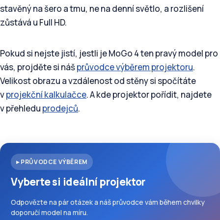
stavěný na šero a tmu, ne na denní světlo, a rozlišení
zůstává u Full HD.
Pokud si nejste jistí, jestli je MoGo 4 ten pravý model pro
vás, projděte si náš
průvodce výběrem projektoru
.
Velikost obrazu a vzdálenost od stěny si spočítáte
v
projekční kalkulačce
. A kde projektor pořídit, najdete
v přehledu
prodejců
.
▸ PRŮVODCE VÝBĚREM
Vyberte si ideální projektor
Odpovězte na pár otázek a náš průvodce vám během chvilky
doporučí model na míru.