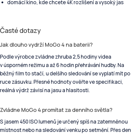
domácí kino, kde chcete 4K rozlišení a vysoký jas
Časté dotazy
Jak dlouho vydrží MoGo 4 na baterii?
Podle výrobce zvládne zhruba 2,5 hodiny videa
v úsporném režimu a až 6 hodin přehrávání hudby. Na
běžný film to stačí, u delšího sledování se vyplatí mít po
ruce zásuvku. Přesné hodnoty ověřte ve specifikaci,
reálná výdrž závisí na jasu a hlasitosti.
Zvládne MoGo 4 promítat za denního světla?
S jasem 450 ISO lumenů je určený spíš na zatemněnou
místnost nebo na sledování venku po setmění. Přes den