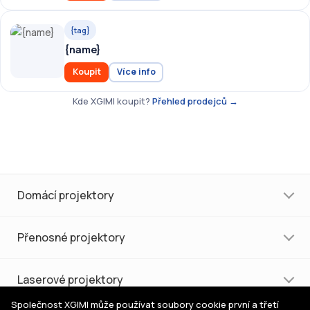
{tag}
{name}
Koupit
Více info
Kde XGIMI koupit?
Přehled prodejců →
Domácí projektory
Přenosné projektory
Laserové projektory
Společnost XGIMI může používat soubory cookie první a třetí