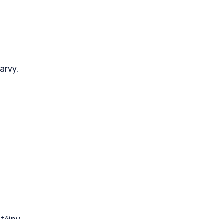
arvy.
ětšiny