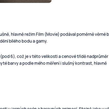
ušně, hlavně režim Film (Movie) podával poměrně věrné b
dění bílého bodu a gamy.
 (pod 6), což je v této velikosti a cenové třídě nadprůměr
syté barvy a podle mého měření i slušný kontrast, hlavně
ti u jasných scén a barevných animací. Stejně jako u v