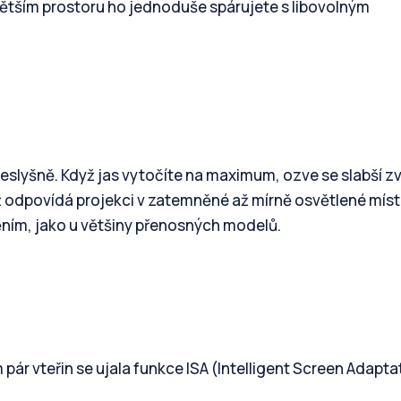
e větším prostoru ho jednoduše spárujete s libovolným
neslyšně. Když jas vytočíte na maximum, ozve se slabší z
což odpovídá projekci v zatemněné až mírně osvětlené míst
ěním, jako u většiny přenosných modelů.
pár vteřin se ujala funkce ISA (Intelligent Screen Adapta