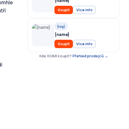
{name}
tomhle
tří
Koupit
Více info
{tag}
{name}
Koupit
Více info
Kde XGIMI koupit?
Přehled prodejců →
dí