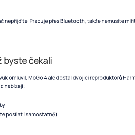
ač nepřijďte. Pracuje přes Bluetooth, takže nemusíte míři
 byste čekali
í zvuk omluvil, MoGo 4 ale dostal dvojici reproduktorů Har
c nabízejí:
dby
te posílat i samostatně)