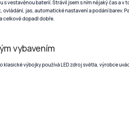
 s vestavěnou baterií. Strávil jsem s ním nějaký čas a v 
k, ovládání, jas, automatické nastavení a podání barev. Pa
 a celkově dopadl dobře.
mným vybavením
to klasické výbojky používá LED zdroj světla, výrobce uvá