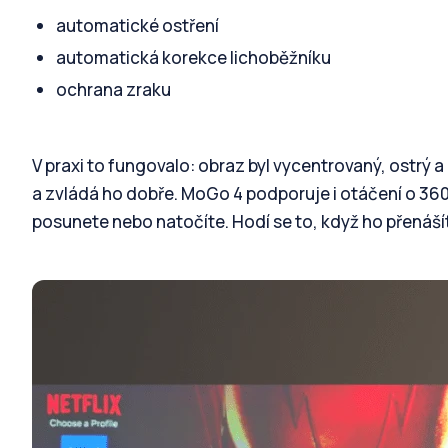
automatické ostření
automatická korekce lichoběžníku
ochrana zraku
V praxi to fungovalo: obraz byl vycentrovaný, ostrý 
a zvládá ho dobře. MoGo 4 podporuje i otáčení o 36
posunete nebo natočíte. Hodí se to, když ho přenáší