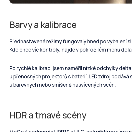
Barvy a kalibrace
Přednastavené režimy fungovaly hned po vybalení sl
Kdo chce víc kontroly, najde v pokročilém menu dola
Po rychlé kalibraci jsem naměřil nízké odchylky delta
u přenosných projektorů s baterií. LED zdroj podává 
u barevných nebo smíšeně nasvícených scén.
HDR a tmavé scény
MoGo 4 podporuje HDR10 a HLG, což přidá na výraznos