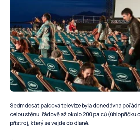
Sedmdesátipalcová televize byla donedávna pořádný 
celou stěnu, řádově až okolo 200 palců (úhlopříčku o
přístroj, který se vejde do dlaně.