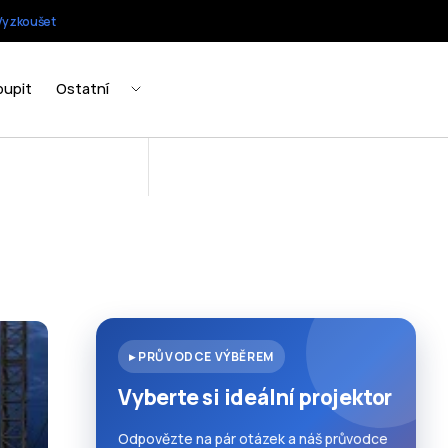
▸ PRŮVODCE VÝBĚREM
Vyberte si ideální projektor
Odpovězte na pár otázek a náš průvodce