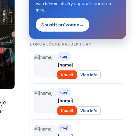
vám během chvilky doporučí model na
míru.
Spustit průvodce
→
DOPORUČENÉ PROJEKTORY
{tag}
{name}
Koupit
Více info
{tag}
{name}
yje
á
Koupit
Více info
{tag}