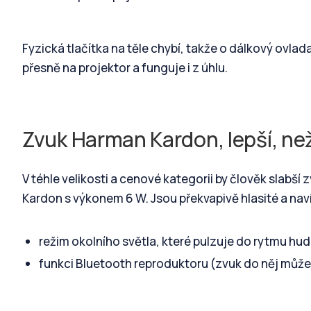
Fyzická tlačítka na těle chybí, takže o dálkový ovlad
přesně na projektor a funguje i z úhlu.
Zvuk Harman Kardon, lepší, než
V téhle velikosti a cenové kategorii by člověk slabš
Kardon s výkonem 6 W. Jsou překvapivě hlasité a naví
režim okolního světla, které pulzuje do rytmu hu
funkci Bluetooth reproduktoru (zvuk do něj může