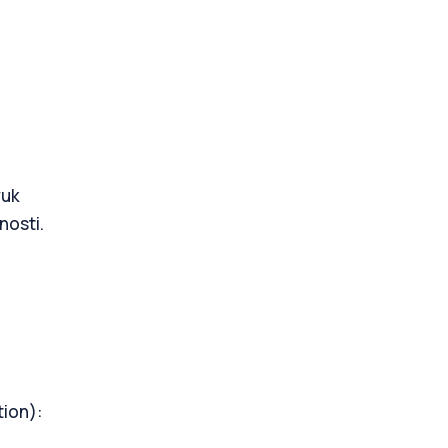
vuk
nosti.
tion):