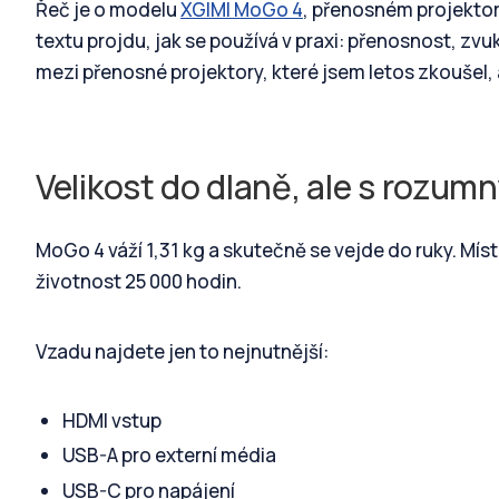
Řeč je o modelu
XGIMI MoGo 4
, přenosném projektoru
textu projdu, jak se používá v praxi: přenosnost, zvu
mezi přenosné projektory, které jsem letos zkoušel,
Velikost do dlaně, ale s rozu
MoGo 4 váží 1,31 kg a skutečně se vejde do ruky. Mís
životnost 25 000 hodin.
Vzadu najdete jen to nejnutnější:
HDMI vstup
USB-A pro externí média
USB-C pro napájení