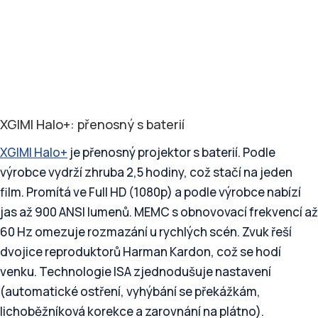
XGIMI Halo+: přenosný s baterií
XGIMI Halo+
je přenosný projektor s baterií. Podle
výrobce vydrží zhruba 2,5 hodiny, což stačí na jeden
film. Promítá ve Full HD (1080p) a podle výrobce nabízí
jas až 900 ANSI lumenů. MEMC s obnovovací frekvencí až
60 Hz omezuje rozmazání u rychlých scén. Zvuk řeší
dvojice reproduktorů Harman Kardon, což se hodí
venku. Technologie ISA zjednodušuje nastavení
(automatické ostření, vyhýbání se překážkám,
lichoběžníková korekce a zarovnání na plátno).