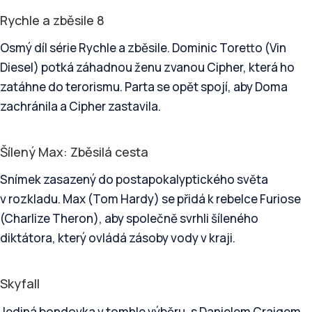
Rychle a zběsile 8
Osmý díl série Rychle a zběsile. Dominic Toretto (Vin
Diesel) potká záhadnou ženu zvanou Cipher, která ho
zatáhne do terorismu. Parta se opět spojí, aby Doma
zachránila a Cipher zastavila.
Šílený Max: Zběsilá cesta
Snímek zasazený do postapokalyptického světa
v rozkladu. Max (Tom Hardy) se přidá k rebelce Furiose
(Charlize Theron), aby společně svrhli šíleného
diktátora, který ovládá zásoby vody v kraji.
Skyfall
Jediná bondovka v tomhle výběru, s Danielem Craigem