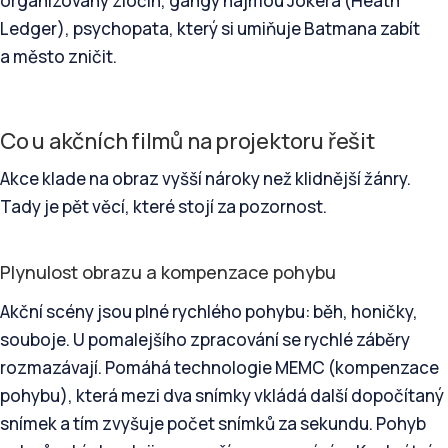
organizovaný zločin, gangy najmou Jokera (Heath
Ledger), psychopata, který si umiňuje Batmana zabít
a město zničit.
Co u akčních filmů na projektoru řešit
Akce klade na obraz vyšší nároky než klidnější žánry.
Tady je pět věcí, které stojí za pozornost.
Plynulost obrazu a kompenzace pohybu
Akční scény jsou plné rychlého pohybu: běh, honičky,
souboje. U pomalejšího zpracování se rychlé záběry
rozmazávají. Pomáhá technologie MEMC (kompenzace
pohybu), která mezi dva snímky vkládá další dopočítaný
snímek a tím zvyšuje počet snímků za sekundu. Pohyb