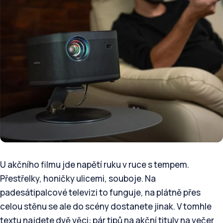
U akčního filmu jde napětí ruku v ruce s tempem.
Přestřelky, honičky ulicemi, souboje. Na
padesátipalcové televizi to funguje, na plátně přes
celou stěnu se ale do scény dostanete jinak. V tomhle
textu najdete dvě věci: pár tipů na akční tituly na večer