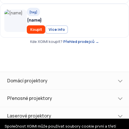
{tag}
{name}
Koupit
Více info
Kde XGIMI koupit?
Přehled prodejců →
Domácí projektory
Přenosné projektory
Laserové projektory
Společnost XGIMI může používat soubory cookie první a třetí