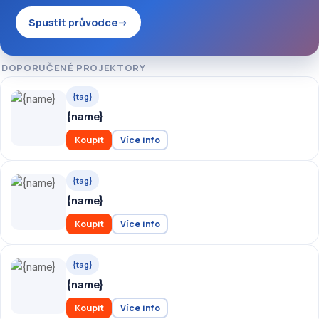
Spustit průvodce
→
DOPORUČENÉ PROJEKTORY
{tag}
{name}
Koupit
Více info
{tag}
{name}
Koupit
Více info
{tag}
{name}
Koupit
Více info