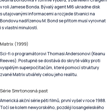
v roli Jamese Bonda. Bývalý agent MI6 ukradne disk
s utajovanými informacemi a rozjede štvanici na
Bondovu nadřízenou M. Bond se přitom musí vyrovnat
i s vlastní minulostí.
Matrix (1999)
Sci-fi o programátorovi Thomasi Andersonovi (Keanu
Reeves). Postupně se dostává do skryté války proti
vyspělým superpočítačům, které pomocí struktury
zvané Matrix utvářely celou jeho realitu.
Série Smrtonosná past
Americká akční série pěti filmů, první vyšel v roce 1988.
Točí se kolem newyorského, později losangeleského