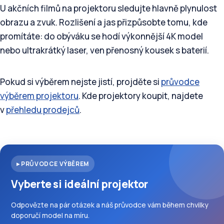
U akčních filmů na projektoru sledujte hlavně plynulost
obrazu a zvuk. Rozlišení a jas přizpůsobte tomu, kde
promítáte: do obýváku se hodí výkonnější 4K model
nebo ultrakrátký laser, ven přenosný kousek s baterií.
Pokud si výběrem nejste jistí, projděte si
průvodce
výběrem projektoru
. Kde projektory koupit, najdete
v
přehledu prodejců
.
▸ PRŮVODCE VÝBĚREM
Vyberte si ideální projektor
Odpovězte na pár otázek a náš průvodce vám během chvilky
doporučí model na míru.