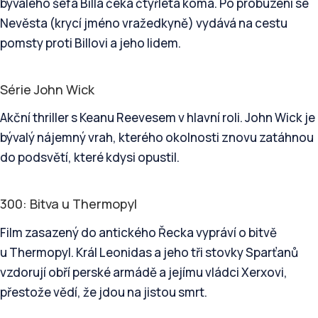
bývalého šéfa Billa čeká čtyřletá kóma. Po probuzení se
Nevěsta (krycí jméno vražedkyně) vydává na cestu
pomsty proti Billovi a jeho lidem.
Série John Wick
Akční thriller s Keanu Reevesem v hlavní roli. John Wick je
bývalý nájemný vrah, kterého okolnosti znovu zatáhnou
do podsvětí, které kdysi opustil.
300: Bitva u Thermopyl
Film zasazený do antického Řecka vypráví o bitvě
u Thermopyl. Král Leonidas a jeho tři stovky Sparťanů
vzdorují obří perské armádě a jejímu vládci Xerxovi,
přestože vědí, že jdou na jistou smrt.