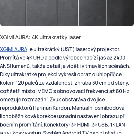
XGIMI AURA: 4K ultrakrátký laser
XGIMI AURA
je ultrakrátký (UST) laserový projektor.
Promítá ve 4K UHD a podle výrobce nabízí jas až 2400
ANSI lumenů, takže detail je vidět i v tmavších scénách.
Díky ultrakrátké projekci vykreslí obraz o úhlopříčce
kolem 120 palců ze vzdálenosti zhruba 30 cm od stěny,
což šetří místo. MEMC s obnovovací frekvencí až 60 Hz
omezuje rozmazání. Zvuk obstarává dvojice
reproduktorů Harman Kardon. Manuální osmibodová
lichoběžníková korekce usnadní nastavení obrazu při
bočním promítání. Konektory: 3× HDMI, 3× USB, 1× LAN
a zvukový výstup. Systém Android TV nabízí přístup