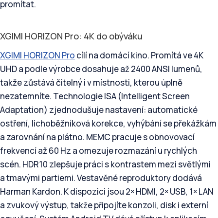
promítat.
XGIMI HORIZON Pro: 4K do obýváku
XGIMI HORIZON Pro
cílí na domácí kino. Promítá ve 4K
UHD a podle výrobce dosahuje až 2400 ANSI lumenů,
takže zůstává čitelný i v místnosti, kterou úplně
nezatemníte. Technologie ISA (Intelligent Screen
Adaptation) zjednodušuje nastavení: automatické
ostření, lichoběžníková korekce, vyhýbání se překážkám
a zarovnání na plátno. MEMC pracuje s obnovovací
frekvencí až 60 Hz a omezuje rozmazání u rychlých
scén. HDR10 zlepšuje práci s kontrastem mezi světlými
a tmavými partiemi. Vestavěné reproduktory dodává
Harman Kardon. K dispozici jsou 2× HDMI, 2× USB, 1× LAN
a zvukový výstup, takže připojíte konzoli, disk i externí