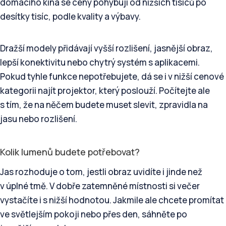
domácího kina se ceny pohybují od nižších tisíců po
desítky tisíc, podle kvality a výbavy.
Dražší modely přidávají vyšší rozlišení, jasnější obraz,
lepší konektivitu nebo chytrý systém s aplikacemi.
Pokud tyhle funkce nepotřebujete, dá se i v nižší cenové
kategorii najít projektor, který poslouží. Počítejte ale
s tím, že na něčem budete muset slevit, zpravidla na
jasu nebo rozlišení.
Kolik lumenů budete potřebovat?
Jas rozhoduje o tom, jestli obraz uvidíte i jinde než
v úplné tmě. V dobře zatemněné místnosti si večer
vystačíte i s nižší hodnotou. Jakmile ale chcete promítat
ve světlejším pokoji nebo přes den, sáhněte po