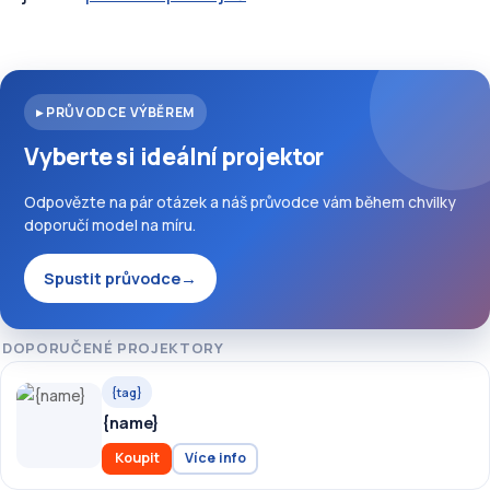
▸ PRŮVODCE VÝBĚREM
Vyberte si ideální projektor
Odpovězte na pár otázek a náš průvodce vám během chvilky
doporučí model na míru.
Spustit průvodce
→
DOPORUČENÉ PROJEKTORY
{tag}
{name}
Koupit
Více info