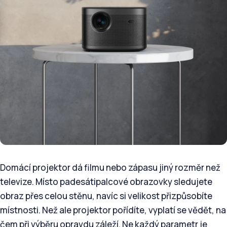
Domácí projektor dá filmu nebo zápasu jiný rozměr než
televize. Místo padesátipalcové obrazovky sledujete
obraz přes celou stěnu, navíc si velikost přizpůsobíte
místnosti. Než ale projektor pořídíte, vyplatí se vědět, na
čem při výběru opravdu záleží. Ne každý parametr je