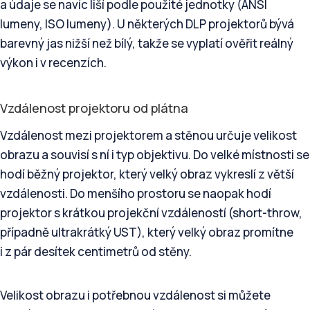
a údaje se navíc liší podle použité jednotky (ANSI
lumeny, ISO lumeny). U některých DLP projektorů bývá
barevný jas nižší než bílý, takže se vyplatí ověřit reálný
výkon i v recenzích.
Vzdálenost projektoru od plátna
Vzdálenost mezi projektorem a stěnou určuje velikost
obrazu a souvisí s ní i typ objektivu. Do velké místnosti se
hodí běžný projektor, který velký obraz vykreslí z větší
vzdálenosti. Do menšího prostoru se naopak hodí
projektor s krátkou projekční vzdáleností (short-throw,
případně ultrakrátký UST), který velký obraz promítne
i z pár desítek centimetrů od stěny.
Velikost obrazu i potřebnou vzdálenost si můžete