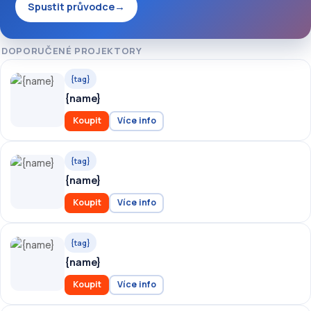
Spustit průvodce
→
DOPORUČENÉ PROJEKTORY
{tag}
{name}
Koupit
Více info
{tag}
{name}
Koupit
Více info
{tag}
{name}
Koupit
Více info