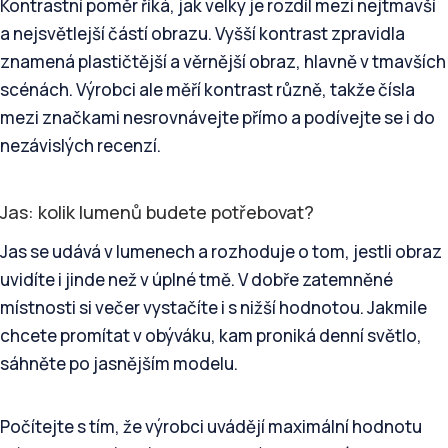
Kontrastní poměr říká, jak velký je rozdíl mezi nejtmavší
a nejsvětlejší částí obrazu. Vyšší kontrast zpravidla
znamená plastičtější a věrnější obraz, hlavně v tmavších
scénách. Výrobci ale měří kontrast různě, takže čísla
mezi značkami nesrovnávejte přímo a podívejte se i do
nezávislých recenzí.
Jas: kolik lumenů budete potřebovat?
Jas se udává v lumenech a rozhoduje o tom, jestli obraz
uvidíte i jinde než v úplné tmě. V dobře zatemněné
místnosti si večer vystačíte i s nižší hodnotou. Jakmile
chcete promítat v obýváku, kam proniká denní světlo,
sáhněte po jasnějším modelu.
Počítejte s tím, že výrobci uvádějí maximální hodnotu