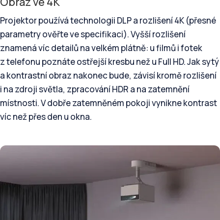
Obraz ve 4K
Projektor používá technologii DLP a rozlišení 4K (přesné
parametry ověřte ve specifikaci). Vyšší rozlišení
znamená víc detailů na velkém plátně: u filmů i fotek
z telefonu poznáte ostřejší kresbu než u Full HD. Jak sytý
a kontrastní obraz nakonec bude, závisí kromě rozlišení
i na zdroji světla, zpracování HDR a na zatemnění
místnosti. V dobře zatemněném pokoji vynikne kontrast
víc než přes den u okna.