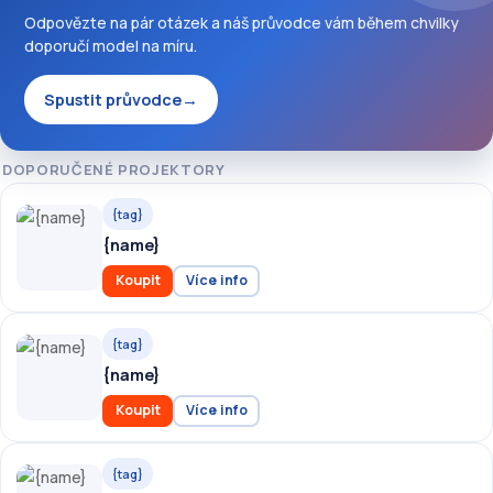
Odpovězte na pár otázek a náš průvodce vám během chvilky
doporučí model na míru.
Spustit průvodce
→
DOPORUČENÉ PROJEKTORY
{tag}
{name}
Koupit
Více info
{tag}
{name}
Koupit
Více info
{tag}