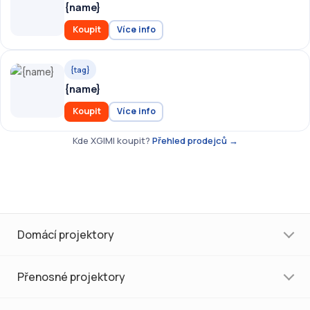
{name}
Koupit
Více info
{tag}
{name}
Koupit
Více info
Kde XGIMI koupit?
Přehled prodejců →
Domácí projektory
Přenosné projektory