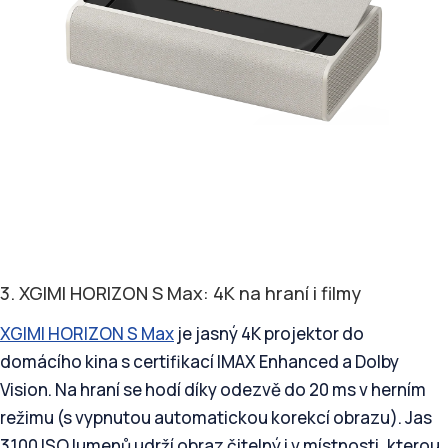
3. XGIMI HORIZON S Max: 4K na hraní i filmy
XGIMI HORIZON S Max
je jasný 4K projektor do
domácího kina s certifikací IMAX Enhanced a Dolby
Vision. Na hraní se hodí díky odezvě do 20 ms v herním
režimu (s vypnutou automatickou korekcí obrazu). Jas
3100 ISO lumenů udrží obraz čitelný i v místnosti, kterou