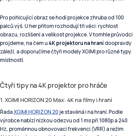
Pro pohlcující obraz se hodí projekce zhruba od 100
palců výš. U her přitom rozhodují tři věci: rychlost
obrazu, rozlišení a velikost projekce. V tomhle průvodci
projdeme, na čem u
4K projektoru na hraní
doopravdy
záleží, a doporučíme čtyři modely XGIMI pro různé typy
místností.
Čtyři tipy na 4K projektor pro hráče
1. XGIMI HORIZON 20 Max: 4K na filmy i hraní
Řada
XGIMI HORIZON 20
je stavěná i na hraní. Podle
výrobce nabízí nízkou odezvu od 1 ms při 1080p a 240
Hz, proměnnou obnovovací frekvenci (VRR) a režim