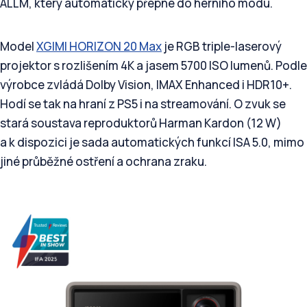
ALLM, který automaticky přepne do herního módu.
Model
XGIMI HORIZON 20 Max
je RGB triple-laserový
projektor s rozlišením 4K a jasem 5700 ISO lumenů. Podle
výrobce zvládá Dolby Vision, IMAX Enhanced i HDR10+.
Hodí se tak na hraní z PS5 i na streamování. O zvuk se
stará soustava reproduktorů Harman Kardon (12 W)
a k dispozici je sada automatických funkcí ISA 5.0, mimo
jiné průběžné ostření a ochrana zraku.