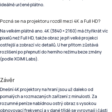
ideálně určené plátno.
Pozná se na projektoru rozdíl mezi 4K a Full HD?
Na velkém plátně ano. 4K (3840 × 2160) má čtyřikrát víc
pixelů než Full HD, takže obraz je při velké projekci
ostřejší a zobrazí víc detailů. U her přitom zůstává
rozlišení po přepnutí do herního režimu beze změny
(podle XGIMI Labs).
Závěr
Dnešní 4K projektory na hraní jsou už daleko od
pomalých a rozmazaných zařízení z minulosti. Za
rozumné peníze nabídnou ostrý obraz s vysokou
obnovovací frekvencí a v dané třídě se vyrovnají i části