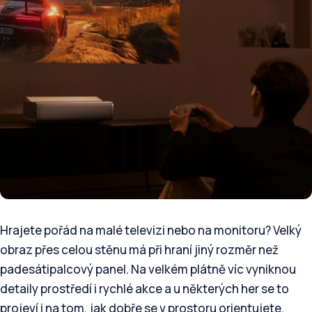
Hrajete pořád na malé televizi nebo na monitoru? Velký
obraz přes celou stěnu má při hraní jiný rozměr než
padesátipalcový panel. Na velkém plátně víc vyniknou
detaily prostředí i rychlé akce a u některých her se to
projeví i na tom, jak dobře se v prostoru orientujete.