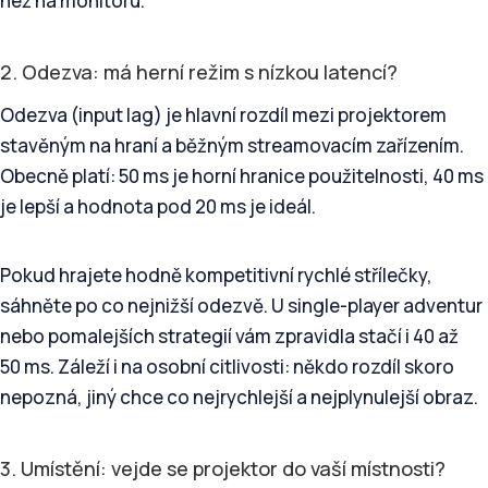
než na monitoru.
2. Odezva: má herní režim s nízkou latencí?
Odezva (input lag) je hlavní rozdíl mezi projektorem
stavěným na hraní a běžným streamovacím zařízením.
Obecně platí: 50 ms je horní hranice použitelnosti, 40 ms
je lepší a hodnota pod 20 ms je ideál.
Pokud hrajete hodně kompetitivní rychlé střílečky,
sáhněte po co nejnižší odezvě. U single-player adventur
nebo pomalejších strategií vám zpravidla stačí i 40 až
50 ms. Záleží i na osobní citlivosti: někdo rozdíl skoro
nepozná, jiný chce co nejrychlejší a nejplynulejší obraz.
3. Umístění: vejde se projektor do vaší místnosti?