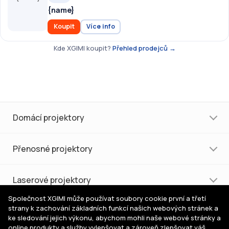
{name}
Koupit
Více info
Kde XGIMI koupit?
Přehled prodejců →
Domácí projektory
Přenosné projektory
Laserové projektory
Společnost XGIMI může používat soubory cookie první a třetí
strany k zachování základních funkcí našich webových stránek a
Nákup a podpora
ke sledování jejich výkonu, abychom mohli naše webové stránky a
online produkty a služby vylepšovat a zároveň zlepšovat váš