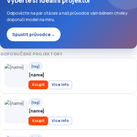
Vyberte si ideální projektor
Odpovězte na pár otázek a náš průvodce vám během chvilky
doporučí model na míru.
Spustit průvodce
→
DOPORUČENÉ PROJEKTORY
{tag}
{name}
Koupit
Více info
{tag}
{name}
Koupit
Více info