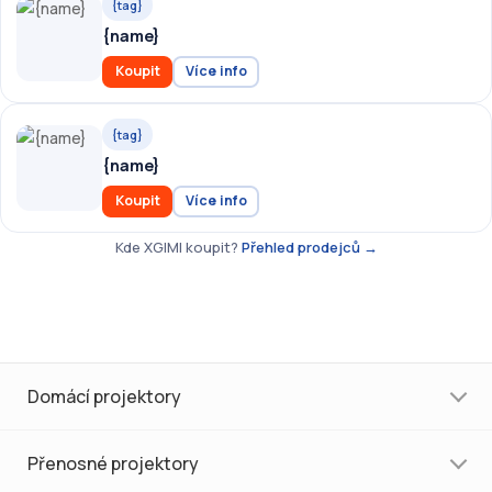
{tag}
{name}
Koupit
Více info
{tag}
{name}
Koupit
Více info
Kde XGIMI koupit?
Přehled prodejců →
Domácí projektory
Přenosné projektory