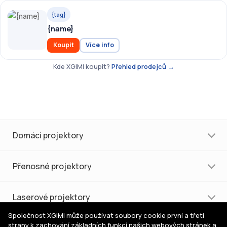
{tag}
{name}
Koupit
Více info
Kde XGIMI koupit?
Přehled prodejců →
Domácí projektory
Přenosné projektory
Laserové projektory
Společnost XGIMI může používat soubory cookie první a třetí
strany k zachování základních funkcí našich webových stránek a