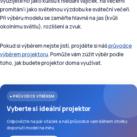
Využijete ho jako kulisu k hledání vajíček, na večerní
promítání i jako světelnou výzdobu ke sváteční večeři.
Při výběru modelu se zaměřte hlavně na jas (kvůli
okolnímu světlu), rozlišení a zvuk.
Pokud si výběrem nejste jistí, projděte si náš
průvodce
výběrem projektoru
. Pomůže vám zúžit výběr podle
toho, jak budete projektor doma využívat.
▸ PRŮVODCE VÝBĚREM
Vyberte si ideální projektor
Odpovězte na pár otázek a náš průvodce vám během chvilky
doporučí model na míru.