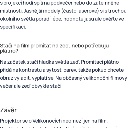
s projekcí hodí spíš na podvečer nebo do zatemněné
místnosti. Jasnější modely (často laserové) si s trochou
okolního světla poradí lépe, hodnotu jasu ale ověřte ve
specifikaci.
Stačí na film promítat na zeď, nebo potřebuju
plátno?
Na začátek stačí hladká světlá zeď. Promítací plátno
přidá na kontrastu a sytosti barev, takže pokud chcete
obraz vyladit, vyplatí se. Na občasný velikonoční filmový
večer ale zeď obvykle stačí.
Závěr
Projektor se o Velikonocích neomezí jen na film.