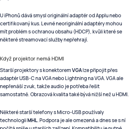
U iPhonů dává smysl originální adaptér od Applu nebo
certifikovaný kus. Levné neoriginální adaptéry mohou
mít problém s ochranou obsahu (HDCP), kvůli které se
některé streamovací služby nepřehrají.
Když projektor nemá HDMI
Starší projektory s konektorem
VGA
lze připojit přes
adaptér USB-C na VGA nebo Lightning na VGA. VGA ale
nepřenáší zvuk, takže audio je potřeba řešit
samostatně. Obrazová kvalita také bývá nižší než u HDMI.
Některé starší telefony s Micro-USB používaly
technologii
MHL
. Podpora je ale omezená a dnes se s ní
počítá spíše u starších zařízení. Kompatibilitu je nutné