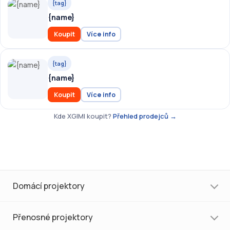
{tag}
{name}
Koupit
Více info
{tag}
{name}
Koupit
Více info
Kde XGIMI koupit?
Přehled prodejců →
Domácí projektory
Přenosné projektory