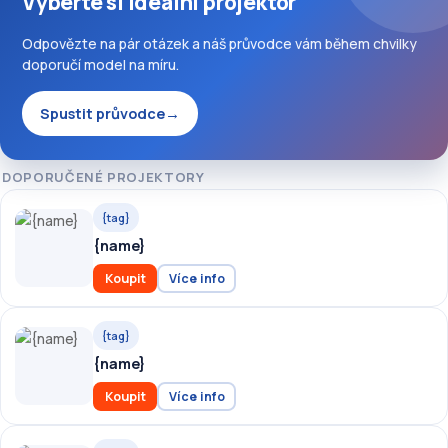
Vyberte si ideální projektor
Odpovězte na pár otázek a náš průvodce vám během chvilky
doporučí model na míru.
Spustit průvodce
→
DOPORUČENÉ PROJEKTORY
{tag}
{name}
Koupit
Více info
{tag}
{name}
Koupit
Více info