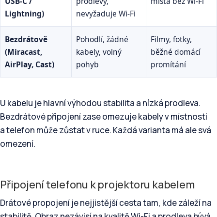
USB-C /
prodlevy,
místa bez Wi-Fi
Lightning)
nevyžaduje Wi-Fi
Bezdrátově
Pohodlí, žádné
Filmy, fotky,
(Miracast,
kabely, volný
běžné domácí
AirPlay, Cast)
pohyb
promítání
U kabelu je hlavní výhodou stabilita a nízká prodleva.
Bezdrátové připojení zase omezuje kabely v místnosti
a telefon může zůstat v ruce. Každá varianta má ale svá
omezení.
Připojení telefonu k projektoru kabelem
Drátové propojení je nejjistější cesta tam, kde záleží na
stabilitě. Obraz nezávisí na kvalitě Wi-Fi a prodleva bývá