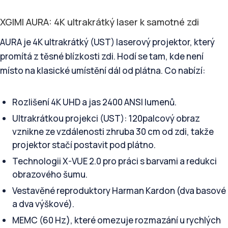
XGIMI AURA: 4K ultrakrátký laser k samotné zdi
AURA je 4K ultrakrátký (UST) laserový projektor, který
promítá z těsné blízkosti zdi. Hodí se tam, kde není
místo na klasické umístění dál od plátna. Co nabízí:
Rozlišení 4K UHD a jas 2400 ANSI lumenů.
Ultrakrátkou projekci (UST): 120palcový obraz
vznikne ze vzdálenosti zhruba 30 cm od zdi, takže
projektor stačí postavit pod plátno.
Technologii X-VUE 2.0 pro práci s barvami a redukci
obrazového šumu.
Vestavěné reproduktory Harman Kardon (dva basové
a dva výškové).
MEMC (60 Hz), které omezuje rozmazání u rychlých