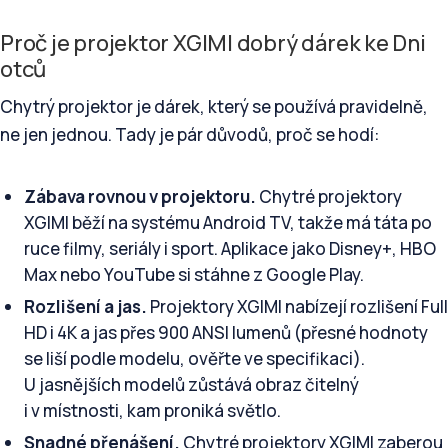
Proč je projektor XGIMI dobrý dárek ke Dni
otců
Chytrý projektor je dárek, který se používá pravidelně,
ne jen jednou. Tady je pár důvodů, proč se hodí:
Zábava rovnou v projektoru.
Chytré projektory
XGIMI běží na systému Android TV, takže má táta po
ruce filmy, seriály i sport. Aplikace jako Disney+, HBO
Max nebo YouTube si stáhne z Google Play.
Rozlišení a jas.
Projektory XGIMI nabízejí rozlišení Full
HD i 4K a jas přes 900 ANSI lumenů (přesné hodnoty
se liší podle modelu, ověřte ve specifikaci).
U jasnějších modelů zůstává obraz čitelný
i v místnosti, kam proniká světlo.
Snadné přenášení.
Chytré projektory XGIMI zaberou