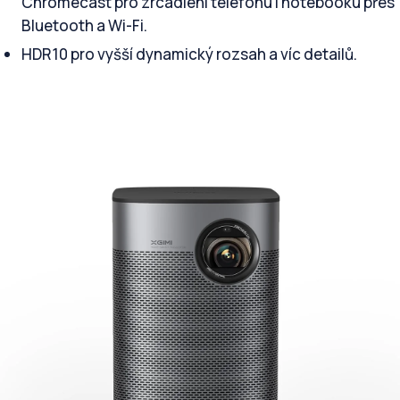
Chromecast pro zrcadlení telefonu i notebooku přes
Bluetooth a Wi-Fi.
HDR10 pro vyšší dynamický rozsah a víc detailů.