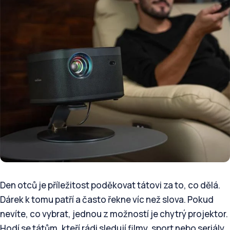
Den otců je příležitost poděkovat tátovi za to, co dělá.
Dárek k tomu patří a často řekne víc než slova. Pokud
nevíte, co vybrat, jednou z možností je chytrý projektor.
Hodí se tátům, kteří rádi sledují filmy, sport nebo seriály,