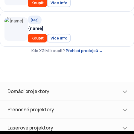
Koupit
Více info
{tag}
{name}
Koupit
Více info
Kde XGIMI koupit?
Přehled prodejců →
Domácí projektory
Přenosné projektory
Laserové projektory