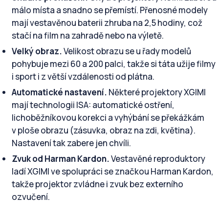
málo místa a snadno se přemístí. Přenosné modely
mají vestavěnou baterii zhruba na 2,5 hodiny, což
stačí na film na zahradě nebo na výletě.
Velký obraz.
Velikost obrazu se u řady modelů
pohybuje mezi 60 a 200 palci, takže si táta užije filmy
i sport i z větší vzdálenosti od plátna.
Automatické nastavení.
Některé projektory XGIMI
mají technologii ISA: automatické ostření,
lichoběžníkovou korekci a vyhýbání se překážkám
v ploše obrazu (zásuvka, obraz na zdi, květina).
Nastavení tak zabere jen chvíli.
Zvuk od Harman Kardon.
Vestavěné reproduktory
ladí XGIMI ve spolupráci se značkou Harman Kardon,
takže projektor zvládne i zvuk bez externího
ozvučení.