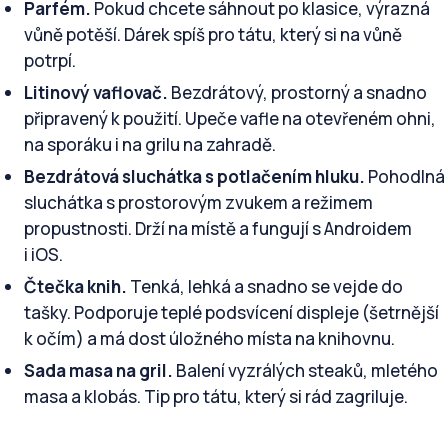
Parfém.
Pokud chcete sáhnout po klasice, výrazná
vůně potěší. Dárek spíš pro tátu, který si na vůně
potrpí.
Litinový vaflovač.
Bezdrátový, prostorný a snadno
připravený k použití. Upeče vafle na otevřeném ohni,
na sporáku i na grilu na zahradě.
Bezdrátová sluchátka s potlačením hluku.
Pohodlná
sluchátka s prostorovým zvukem a režimem
propustnosti. Drží na místě a fungují s Androidem
i iOS.
Čtečka knih.
Tenká, lehká a snadno se vejde do
tašky. Podporuje teplé podsvícení displeje (šetrnější
k očím) a má dost úložného místa na knihovnu.
Sada masa na gril.
Balení vyzrálých steaků, mletého
masa a klobás. Tip pro tátu, který si rád zagriluje.