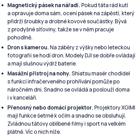
Magnetický pásek na nářadí.
Pokud táta rád kutí
a opravuje doma sám, ocení pásek na zápěstí, který
přidrží šroubky a drobné kovové součástky. Bývá
z prodyšné síťoviny, takže se v něm pracuje
pohodlně.
Dron s kamerou.
Na záběry z výšky nebo leteckou
fotografii se hodí dron. Modely DJI se dobře ovládají
a mají slušnou výdrž baterie.
Masážní přístroj na nohy.
Shiatsu masér chodidel
s funkcí infračerveného prohřívání pomůže po
náročném dni. Snadno se ovládá a poslouží doma
i v kanceláři.
Přenosný nebo domácí projektor.
Projektory XGIMI
mají funkce šetrné k očím a snadno se obsluhují.
Zvládnou tátovy oblíbené filmy i sport na velkém
plátně. Víc o nich níže.