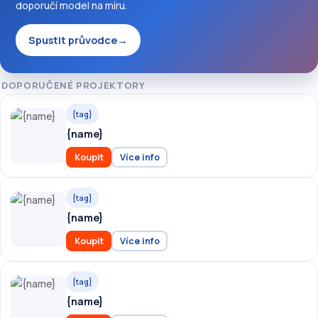
doporučí model na míru.
Spustit průvodce
→
DOPORUČENÉ PROJEKTORY
{tag}
{name}
Koupit
Více info
{tag}
{name}
Koupit
Více info
{tag}
{name}