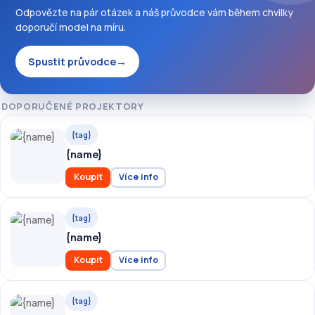
Odpovězte na pár otázek a náš průvodce vám během chvilky
doporučí model na míru.
Spustit průvodce
→
DOPORUČENÉ PROJEKTORY
{tag}
{name}
Koupit
Více info
{tag}
{name}
Koupit
Více info
{tag}