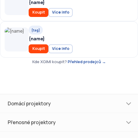
{name}
Koupit
Více info
{tag}
{name}
Koupit
Více info
Kde XGIMI koupit?
Přehled prodejců →
Domácí projektory
Přenosné projektory