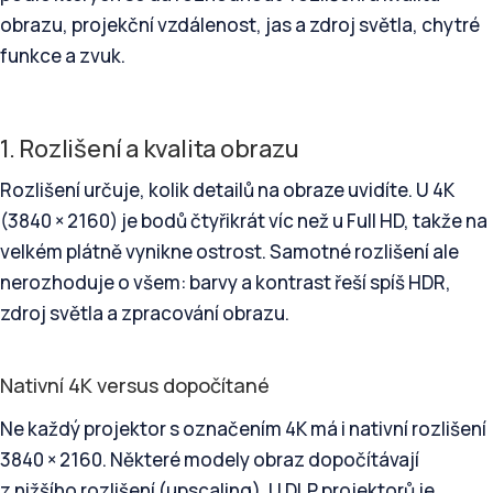
obrazu, projekční vzdálenost, jas a zdroj světla, chytré
funkce a zvuk.
1. Rozlišení a kvalita obrazu
Rozlišení určuje, kolik detailů na obraze uvidíte. U 4K
(3840 × 2160) je bodů čtyřikrát víc než u Full HD, takže na
velkém plátně vynikne ostrost. Samotné rozlišení ale
nerozhoduje o všem: barvy a kontrast řeší spíš HDR,
zdroj světla a zpracování obrazu.
Nativní 4K versus dopočítané
Ne každý projektor s označením 4K má i nativní rozlišení
3840 × 2160. Některé modely obraz dopočítávají
z nižšího rozlišení (upscaling). U DLP projektorů je