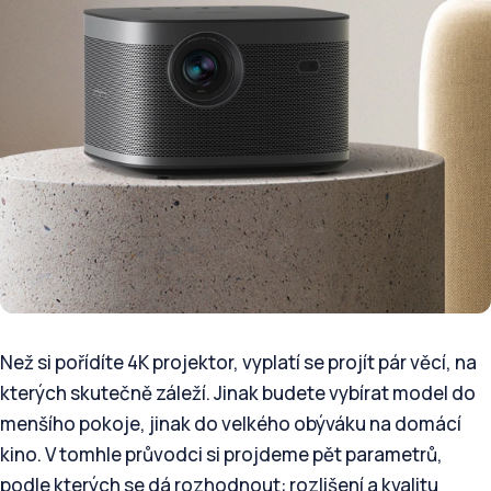
Než si pořídíte 4K projektor, vyplatí se projít pár věcí, na
kterých skutečně záleží. Jinak budete vybírat model do
menšího pokoje, jinak do velkého obýváku na domácí
kino. V tomhle průvodci si projdeme pět parametrů,
podle kterých se dá rozhodnout: rozlišení a kvalitu