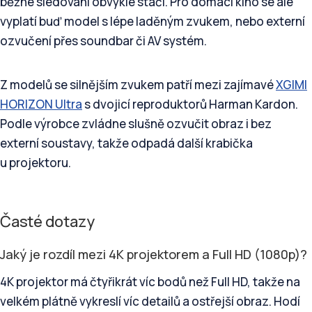
běžné sledování obvykle stačí. Pro domácí kino se ale
vyplatí buď model s lépe laděným zvukem, nebo externí
ozvučení přes soundbar či AV systém.
Z modelů se silnějším zvukem patří mezi zajímavé
XGIMI
HORIZON Ultra
s dvojicí reproduktorů Harman Kardon.
Podle výrobce zvládne slušně ozvučit obraz i bez
externí soustavy, takže odpadá další krabička
u projektoru.
Časté dotazy
Jaký je rozdíl mezi 4K projektorem a Full HD (1080p)?
4K projektor má čtyřikrát víc bodů než Full HD, takže na
velkém plátně vykreslí víc detailů a ostřejší obraz. Hodí