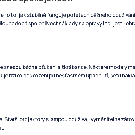
de i o to, jak stabilně funguje po letech běžného používání
dlouhodobá spolehlivost náklady na opravy i to, jestli ob
teré snesou běžné oťukání a škrábance. Některé modely ma
uje riziko poškození při nešťastném upadnutí, šetří nákl
tla. Starší projektory s lampou používají vyměnitelné žáro
t.