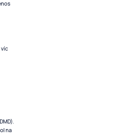
řenos
 víc
(DMD).
ol na