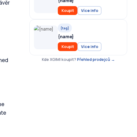
{name}
závěr
Koupit
Více info
{tag}
{name}
Koupit
Více info
hned
Kde XGIMI koupit?
Přehled prodejců →
me
áte