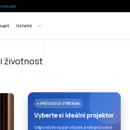
i životnost
▸ PRŮVODCE VÝBĚREM
Vyberte si ideální projektor
Odpovězte na pár otázek a náš průvodce