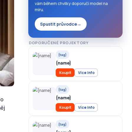
vám během chvilky doporučí model na
míru.
Spustit průvodce
→
DOPORUČENÉ PROJEKTORY
{tag}
{name}
Koupit
Více info
{tag}
{name}
ho
něj
Koupit
Více info
{tag}