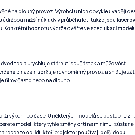
věné na dlouhý provoz. Výrobci u nich obvykle uvádějí de
s údržbou i nižší náklady v průběhu let, takže jsou
lasero
. Konkrétní hodnotu výdrže ověřte ve specifikaci modelu
 odvod tepla urychluje stárnutí součástek a může vést
avržené chlazení udržuje rovnoměrný provoz a snižuje zá
je filmy často nebo na dlouho.
 udrží výkon i po čase. U některých modelů se postupně zh
yberete model, který tyhle změny drží na minimu, zůstane
a recenze od lidí, kteří projektor používají delší dobu.