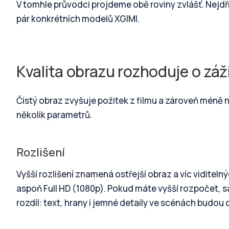
V tomhle průvodci projdeme obě roviny zvlášť. Nejdří
pár konkrétních modelů XGIMI.
Kvalita obrazu rozhoduje o záž
Čistý obraz zvyšuje požitek z filmu a zároveň méně
několik parametrů.
Rozlišení
Vyšší rozlišení znamená ostřejší obraz a víc vidite
aspoň Full HD (1080p). Pokud máte vyšší rozpočet, 
rozdíl: text, hrany i jemné detaily ve scénách budou o