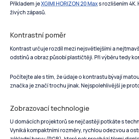
Příkladem je
XGIMI HORIZON 20 Max
s rozlišením 4K.
živých zápasů.
Kontrastní poměr
Kontrast určuje rozdíl mezi nejsvětlejšími a nejtmav
odstínů a obraz působí plastičtěji. Při výběru tedy
Počítejte ale s tím, že údaje o kontrastu bývají mato
značka je značí trochu jinak. Nejspolehlivější je pro
Zobrazovací technologie
U domácích projektorů se nejčastěji potkáte s techn
Vyniká kompaktními rozměry, rychlou odezvou a ostr
základní barvy (RGB), které pak prochází třemi disple