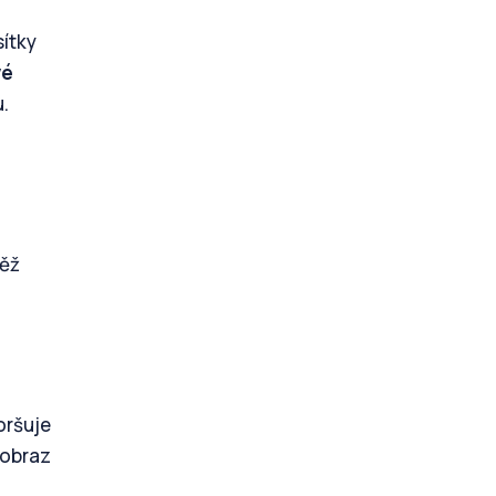
sítky
vé
.
těž
oršuje
 obraz