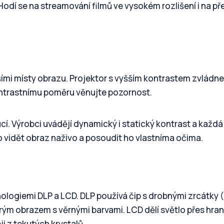
 Hodí se na streamování filmů ve vysokém rozlišení i na p
šími místy obrazu. Projektor s vyšším kontrastem zvládne
 kontrastnímu poměru věnujte pozornost.
ucí. Výrobci uvádějí dynamický i statický kontrast a každá
to vidět obraz naživo a posoudit ho vlastníma očima.
ologiemi DLP a LCD. DLP používá čip s drobnými zrcátky 
ým obrazem s věrnými barvami. LCD dělí světlo přes hran
ji z tekutých krystalů.