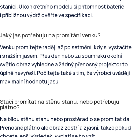
stanici. U konkrétního modelu si přítomnost baterie
i přibližnou výdrž ověřte ve specifikaci.
Jaký jas potřebuju na promítání venku?
Venku promítejte raději až po setmění, kdy si vystačíte
i s nižším jasem. Přes den nebo za soumraku okolní
světlo obraz vybledne a žádný přenosný projektor to
úplně nevyřeší. Počítejte také s tím, že výrobci uvádějí
maximální hodnotu jasu.
Stačí promítat na stěnu stanu, nebo potřebuju
plátno?
Na bílou stěnu stanu nebo prostěradlo se promítat dá.
Přenosné plátno ale obraz zostří a zjasní, takže pokud
chcete lepší výsledek, vyplatí se ho vzít.