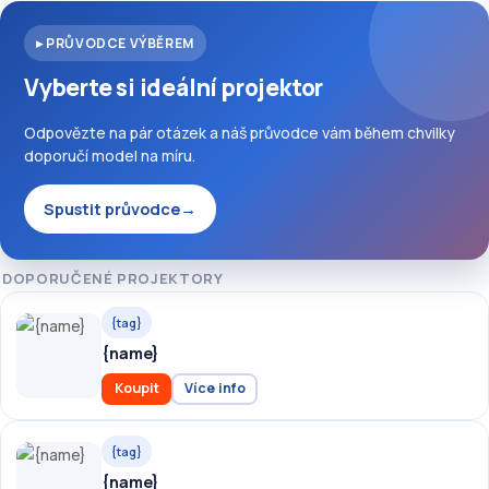
▸ PRŮVODCE VÝBĚREM
Vyberte si ideální projektor
Odpovězte na pár otázek a náš průvodce vám během chvilky
doporučí model na míru.
Spustit průvodce
→
DOPORUČENÉ PROJEKTORY
{tag}
{name}
Koupit
Více info
{tag}
{name}