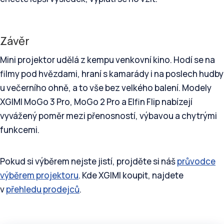
Závěr
Mini projektor udělá z kempu venkovní kino. Hodí se na
filmy pod hvězdami, hraní s kamarády i na poslech hudby
u večerního ohně, a to vše bez velkého balení. Modely
XGIMI MoGo 3 Pro, MoGo 2 Pro a Elfin Flip nabízejí
vyvážený poměr mezi přenosností, výbavou a chytrými
funkcemi.
Pokud si výběrem nejste jistí, projděte si náš
průvodce
výběrem projektoru
. Kde XGIMI koupit, najdete
v
přehledu prodejců
.