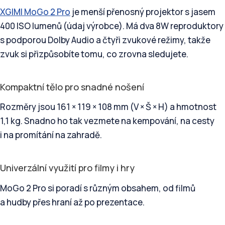
XGIMI MoGo 2 Pro
je menší přenosný projektor s jasem
400 ISO lumenů (údaj výrobce). Má dva 8W reproduktory
s podporou Dolby Audio a čtyři zvukové režimy, takže
zvuk si přizpůsobíte tomu, co zrovna sledujete.
Kompaktní tělo pro snadné nošení
Rozměry jsou 161 × 119 × 108 mm (V × Š × H) a hmotnost
1,1 kg. Snadno ho tak vezmete na kempování, na cesty
i na promítání na zahradě.
Univerzální využití pro filmy i hry
MoGo 2 Pro si poradí s různým obsahem, od filmů
a hudby přes hraní až po prezentace.