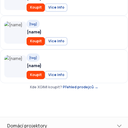
Koupit
Více info
{tag}
{name}
Koupit
Více info
{tag}
{name}
Koupit
Více info
Kde XGIMI koupit?
Přehled prodejců →
Domácí projektory