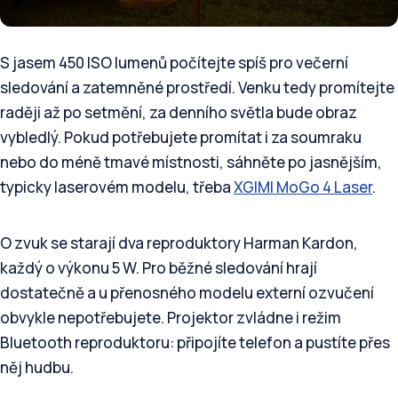
S jasem 450 ISO lumenů počítejte spíš pro večerní
sledování a zatemněné prostředí. Venku tedy promítejte
raději až po setmění, za denního světla bude obraz
vybledlý. Pokud potřebujete promítat i za soumraku
nebo do méně tmavé místnosti, sáhněte po jasnějším,
typicky laserovém modelu, třeba
XGIMI MoGo 4 Laser
.
O zvuk se starají dva reproduktory Harman Kardon,
každý o výkonu 5 W. Pro běžné sledování hrají
dostatečně a u přenosného modelu externí ozvučení
obvykle nepotřebujete. Projektor zvládne i režim
Bluetooth reproduktoru: připojíte telefon a pustíte přes
něj hudbu.