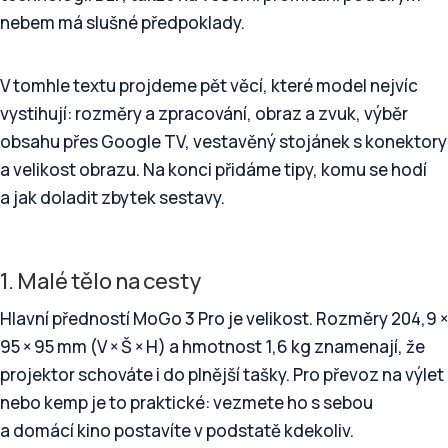
nebem má slušné předpoklady.
V tomhle textu projdeme pět věcí, které model nejvíc
vystihují: rozměry a zpracování, obraz a zvuk, výběr
obsahu přes Google TV, vestavěný stojánek s konektory
a velikost obrazu. Na konci přidáme tipy, komu se hodí
a jak doladit zbytek sestavy.
1. Malé tělo na cesty
Hlavní předností MoGo 3 Pro je velikost. Rozměry 204,9 ×
95 × 95 mm (V × Š × H) a hmotnost 1,6 kg znamenají, že
projektor schováte i do plnější tašky. Pro převoz na výlet
nebo kemp je to praktické: vezmete ho s sebou
a domácí kino postavíte v podstatě kdekoliv.