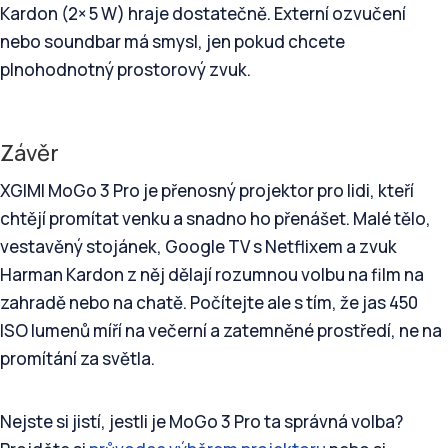
Kardon (2× 5 W) hraje dostatečně. Externí ozvučení
nebo soundbar má smysl, jen pokud chcete
plnohodnotný prostorový zvuk.
Závěr
XGIMI MoGo 3 Pro je přenosný projektor pro lidi, kteří
chtějí promítat venku a snadno ho přenášet. Malé tělo,
vestavěný stojánek, Google TV s Netflixem a zvuk
Harman Kardon z něj dělají rozumnou volbu na film na
zahradě nebo na chatě. Počítejte ale s tím, že jas 450
ISO lumenů míří na večerní a zatemněné prostředí, ne na
promítání za světla.
Nejste si jistí, jestli je MoGo 3 Pro ta správná volba?