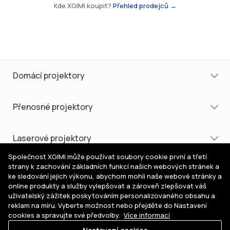
Kde XGIMI koupit?
Přehled prodejců →
Domácí projektory
Přenosné projektory
Laserové projektory
Společnost XGIMI může používat soubory cookie první a třetí
strany k zachování základních funkcí našich webových stránek a
Nákup a podpora
ke sledování jejich výkonu, abychom mohli naše webové stránky a
online produkty a služby vylepšovat a zároveň zlepšovat váš
uživatelský zážitek poskytováním personalizovaného obsahu a
Pomoc s výběrem
reklam na míru. Vyberte možnost nebo přejděte do Nastavení
cookies a spravujte své předvolby.
Více informací