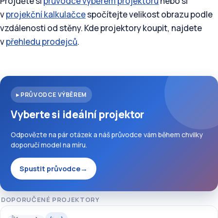
Projděte si
průvodce výběrem projektoru
nebo si
v
projekční kalkulačce
spočítejte velikost obrazu podle
vzdálenosti od stěny. Kde projektory koupit, najdete
v
přehledu prodejců
.
▸ PRŮVODCE VÝBĚREM
Vyberte si ideální projektor
Odpovězte na pár otázek a náš průvodce vám během chvilky
doporučí model na míru.
Spustit průvodce
→
DOPORUČENÉ PROJEKTORY