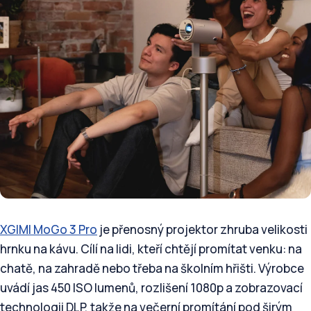
XGIMI MoGo 3 Pro
je přenosný projektor zhruba velikosti
hrnku na kávu. Cílí na lidi, kteří chtějí promítat venku: na
chatě, na zahradě nebo třeba na školním hřišti. Výrobce
uvádí jas 450 ISO lumenů, rozlišení 1080p a zobrazovací
technologii DLP, takže na večerní promítání pod širým