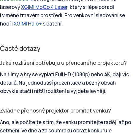
laserový
XGIMI MoGo 4 Laser
, který si lépe poradí
i v méně tmavém prostředí. Pro venkovní sledování se
hodí i
XGIMI Halo+
s baterií.
Časté dotazy
Jaké rozlišení potřebuju u přenosného projektoru?
Na filmy a hry se vyplatí Full HD (1080p) nebo 4K, dají víc
detailů. Na jednodušší prezentace a běžný obsah
obvykle stačí i nižší rozlišení a vyjdete levněji.
Zvládne přenosný projektor promítat venku?
Ano, ale počítejte s tím, že venku promítejte raději až po
setmění. Ve dne a za soumraku obraz konkuruje