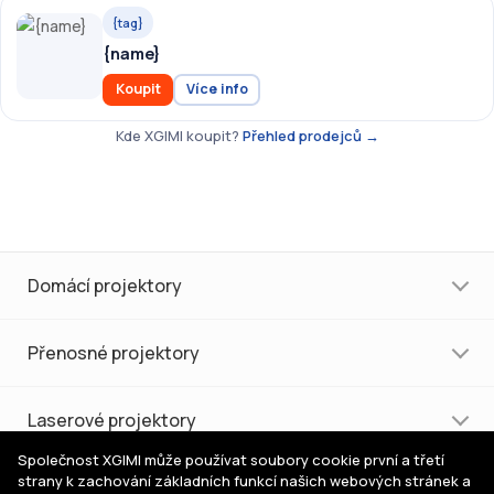
{tag}
{name}
Koupit
Více info
Kde XGIMI koupit?
Přehled prodejců →
Domácí projektory
Přenosné projektory
Laserové projektory
Společnost XGIMI může používat soubory cookie první a třetí
strany k zachování základních funkcí našich webových stránek a
Nákup a podpora