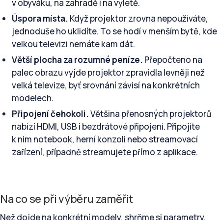
v obýváku, na zahradě i na výletě.
Úspora místa.
Když projektor zrovna nepoužíváte,
jednoduše ho uklidíte. To se hodí v menším bytě, kde
velkou televizi nemáte kam dát.
Větší plocha za rozumné peníze.
Přepočteno na
palec obrazu vyjde projektor zpravidla levněji než
velká televize, byť srovnání závisí na konkrétních
modelech.
Připojení čehokoli.
Většina přenosných projektorů
nabízí HDMI, USB i bezdrátové připojení. Připojíte
k nim notebook, herní konzoli nebo streamovací
zařízení, případně streamujete přímo z aplikace.
Na co se při výběru zaměřit
Než dojde na konkrétní modely, shrňme si parametry,