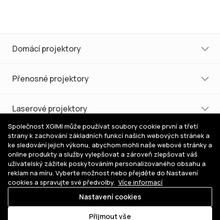
Domácí projektory
Přenosné projektory
Laserové projektory
Společnost XGIMI může používat soubory cookie první a třetí
strany k zachování základních funkcí našich webových stránek a
Nákup a podpora
ke sledování jejich výkonu, abychom mohli naše webové stránky a
online produkty a služby vylepšovat a zároveň zlepšovat váš
uživatelský zážitek poskytováním personalizovaného obsahu a
Pomoc s výběrem
reklam na míru. Vyberte možnost nebo přejděte do Nastavení
cookies a spravujte své předvolby.
Více informací
Nastavení cookies
Kde
© 2026 XGIMI Česká republika. Všechna práva vyhrazena.
koupit
Přijmout vše